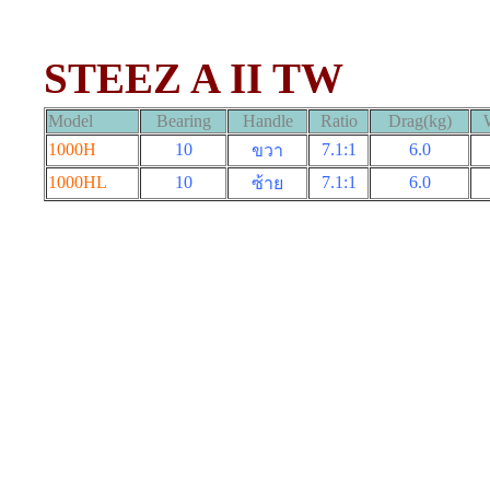
STEEZ A II TW
Model
Bearing
Handle
Ratio
Drag(kg)
1000H
10
7.1:1
6.0
ขวา
1000HL
10
7.1:1
6.0
ซ้าย