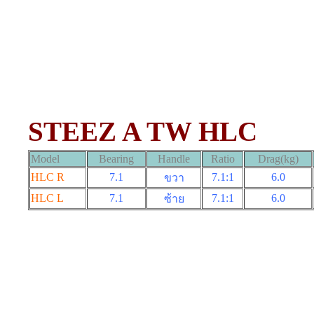
STEEZ A TW HLC
Model
Bearing
Handle
Ratio
Drag(kg)
HLC R
7.1
7.1:1
6.0
ขวา
HLC L
7.1
7.1:1
6.0
ซ้าย