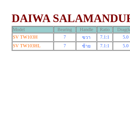
DAIWA SALAMANDUR
Model
Bearing
Handle
Ratio
Drag(k
SV TW103H
7
7.1:1
5.0
ขวา
SV TW103HL
7
7.1:1
5.0
ซ้าย