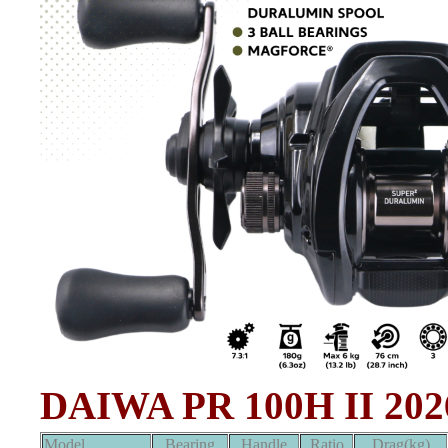
DAIWA PR 100H II 202
Model
Bearing
Handle
Ratio
Drag(kg)