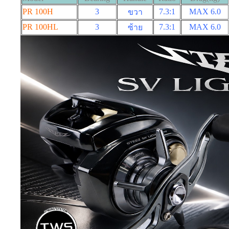
PR 100H
3
7.3:1
MAX 6
.0
ขวา
PR 100HL
3
7.3:1
MAX 6
.0
ซ้าย