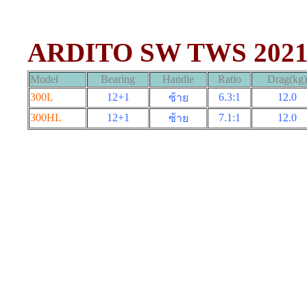
ARDITO SW TWS 202
Model
Bearing
Handle
Ratio
Drag(kg)
300L
12+1
6.3:1
12.0
ซ้าย
300HL
12+1
7.1:1
12.0
ซ้าย