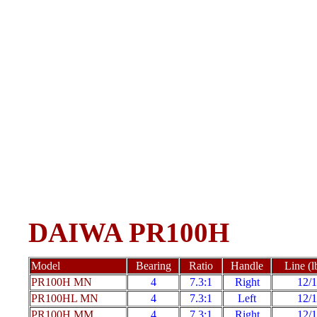
DAIWA PR100H
Model
Bearing
Ratio
Handle
Line (l
PR100H MN
4
7.3:1
Right
12/
PR100HL MN
4
7.3:1
Left
12/
PR100H MM
4
7.3:1
Right
12/