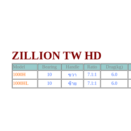
ZILLION TW HD
Model
Bearing
Handle
Ratio
Drag(kg)
1000H
10
7.1:1
6.0
ขวา
1000HL
10
7.1:1
6.0
ซ้าย