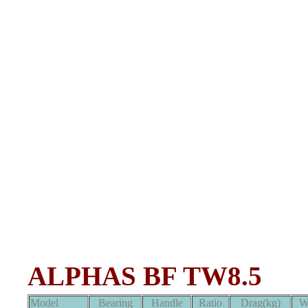
ALPHAS BF TW8.5
Model
Bearing
Handle
Ratio
Drag(kg)
W