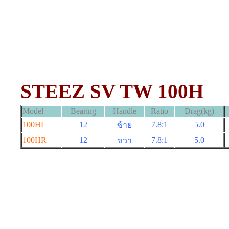
STEEZ SV TW 100H
Model
Bearing
Handle
Ratio
Drag(kg)
100HL
12
7.8:1
5
.0
ซ้าย
100HR
12
7.8:1
5
.0
ขวา