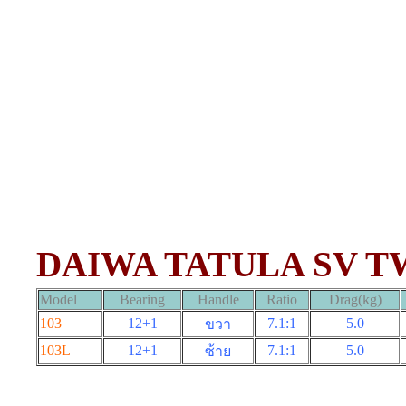
DAIWA TATULA SV T
Model
Bearing
Handle
Ratio
Drag(kg)
103
12+1
7.1:1
5.0
ขวา
103L
12+1
7.1:1
5.0
ซ้าย