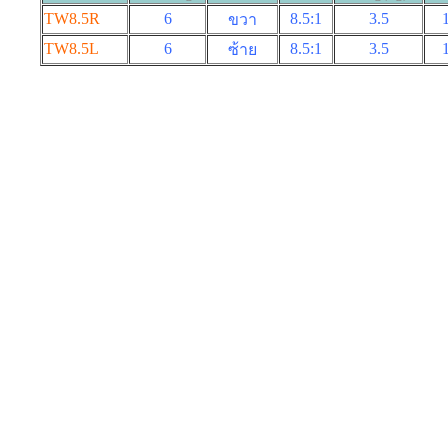
TW8.5R
6
8.5:1
3.5
ขวา
TW8.5L
6
8.5:1
3.5
ซ้าย