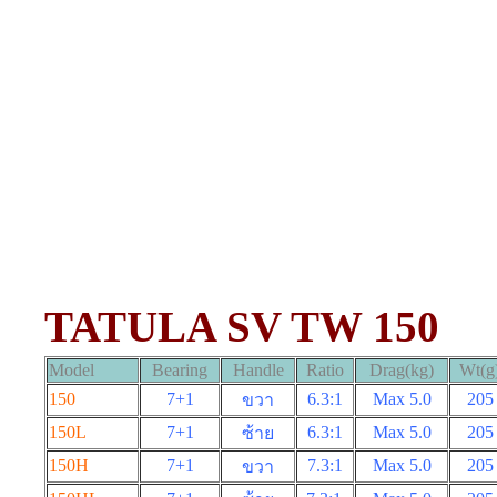
TATULA SV TW 150
Model
Bearing
Handle
Ratio
Drag(kg)
Wt(g
150
7+1
6.3:1
Max 5.0
205
ขวา
150L
7+1
6.3:1
Max 5.0
205
ซ้าย
150H
7+1
7.3:1
Max 5.0
205
ขวา