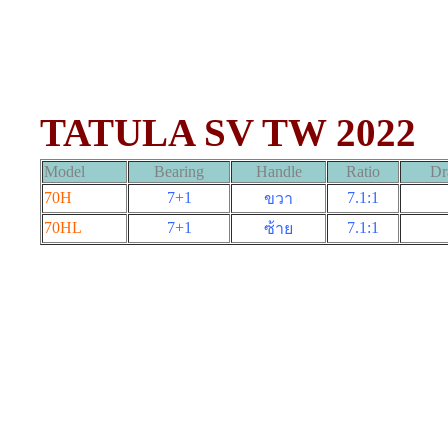
TATULA SV TW 2022
Model
Bearing
Handle
Ratio
Dr
70H
7+1
7.1:1
ขวา
70HL
7+1
7.1:1
ซ้าย