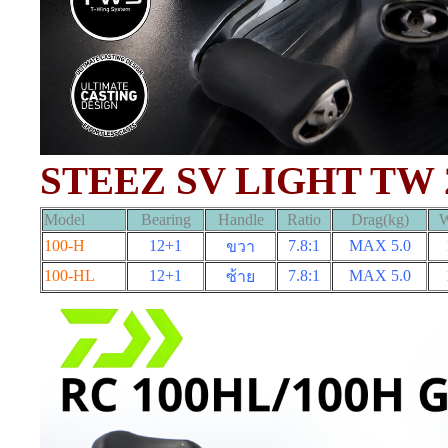
STEEZ SV LIGHT TW 
Model
Bearing
Handle
Ratio
Drag(kg)
W
100-H
12+1
7.8:1
MAX 5
.0
ขวา
100-HL
12+1
7.8:1
MAX 5
.0
ซ้าย