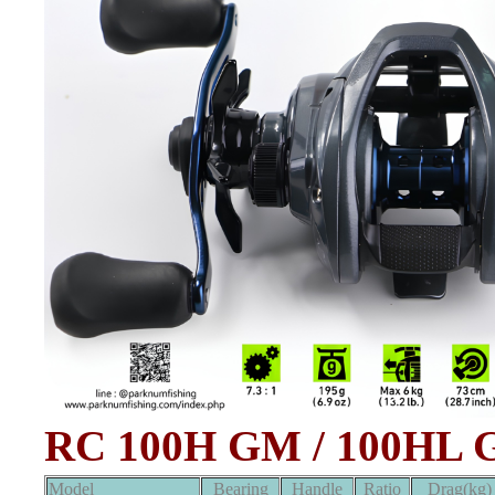
RC 100H GM / 100HL
Model
Bearing
Handle
Ratio
Drag(kg)