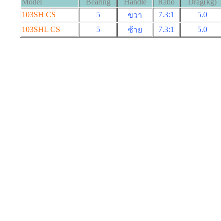
Model
Bearing
Handle
Ratio
Drag(kg)
103SH CS
5
7.3:1
5.0
ขวา
103SHL CS
5
7.3:1
5.0
ซ้าย