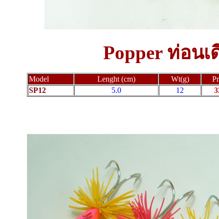
Popper ท่อนเด
Model
Lenght (cm)
Wt(g)
Pr
SP12
5.0
12
3