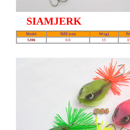
SIAMJERK
Model
SIZE (cm)
Wt (g)
Pr
SJ06
6.0
15
1