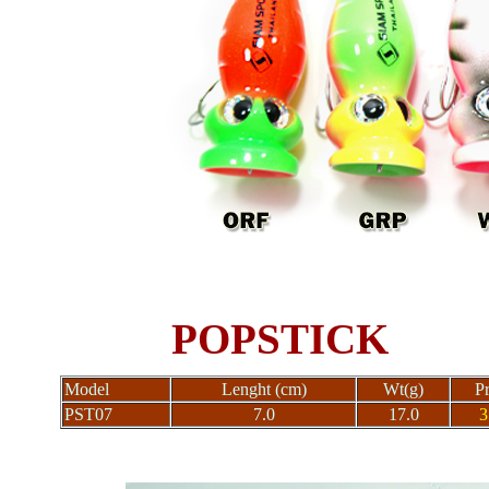
POPSTICK
Model
Lenght (cm)
Wt(g)
Pr
PST07
7.0
17.0
3