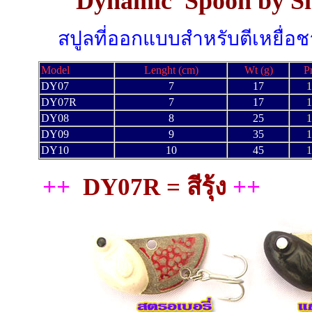
Dynamic Spoon by S
สปูลที่ออกแบบสำหรับตีเหยื่อ
Model
Lenght (cm)
Wt (g)
P
DY07
7
17
1
DY07R
7
17
1
DY08
8
25
1
DY09
9
35
1
DY10
10
45
1
++
DY07R = สีรุ้ง
++