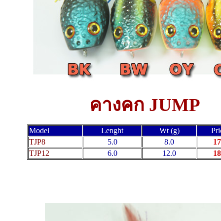
คางคก JUMP
Model
Lenght
Wt (g)
Pri
TJP8
5.0
8.0
17
TJP12
6.0
12.0
18