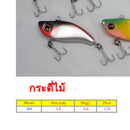
กระดี่ไม้
Model
Size (cm)
Wt(g)
Price
SW
5.0
9.0
170