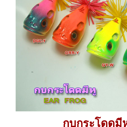
กบกระโดดมี