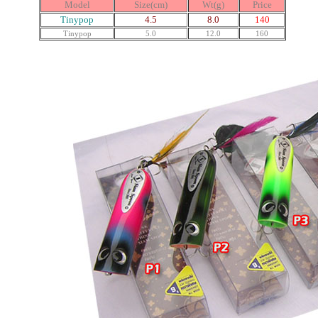
Model
Size(cm)
Wt(g)
Price
Tinypop
4.5
8.0
140
Tinypop
5.0
12.0
160