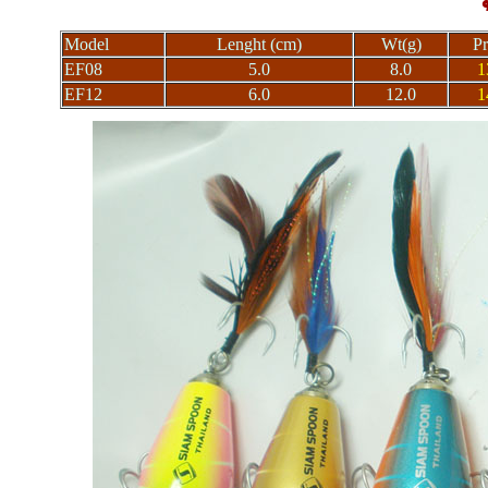
Model
Lenght (cm)
Wt(g)
Pr
EF08
5.0
8.0
1
EF12
6.0
12.0
1