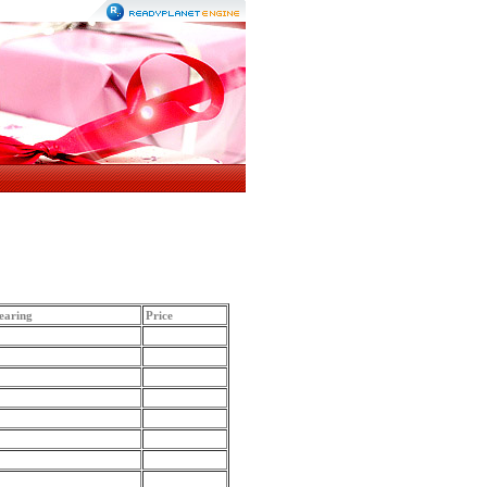
earing
Price