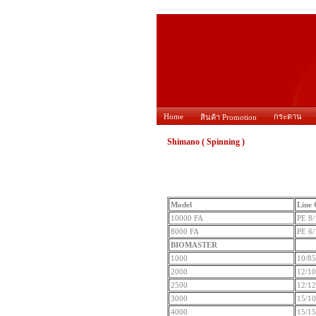
Home
กระดาน
สินค้า Promotion
Shimano ( Spinning )
Model
Line 
10000 FA
PE 8/
8000 FA
PE 6/
BIOMASTER
1000
10/85
2000
12/1
2500
12/1
3000
15/1
4000
15/1