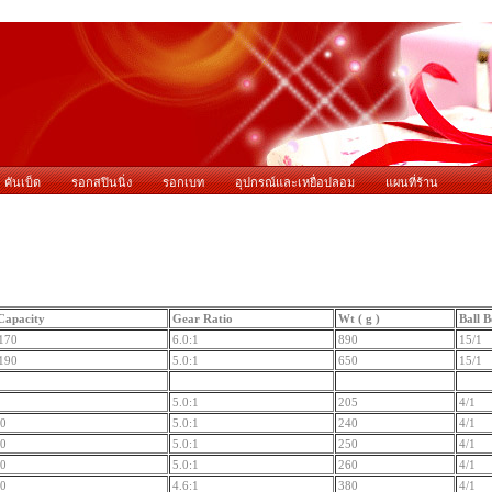
คันเบ็ด
รอกสปินนิ่ง
รอกเบท
อุปกรณ์และเหยื่อปลอม
แผนที่ร้าน
Capacity
Gear Ratio
Wt ( g )
Ball B
170
6.0:1
890
15/1
190
5.0:1
650
15/1
5.0:1
205
4/1
00
5.0:1
240
4/1
20
5.0:1
250
4/1
00
5.0:1
260
4/1
50
4.6:1
380
4/1