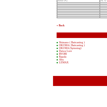
8000 PG
PE 6/
« Back
ตารางราคา
Shimano ( Baitcasting )
OKUMA ( Baitcasting )
OKUMA (Spinning)
Daiwa Lure
RYOBI
Rapala
Abu
LEMAX